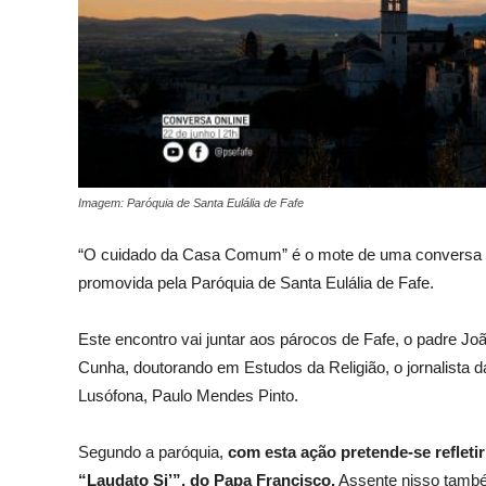
Imagem: Paróquia de Santa Eulália de Fafe
“O cuidado da Casa Comum” é o mote de uma conversa onli
promovida pela Paróquia de Santa Eulália de Fafe.
Este encontro vai juntar aos párocos de Fafe, o padre Jo
Cunha, doutorando em Estudos da Religião, o jornalista 
Lusófona, Paulo Mendes Pinto.
Segundo a paróquia,
com esta ação pretende-se refleti
“Laudato Si’”, do Papa Francisco.
Assente nisso també