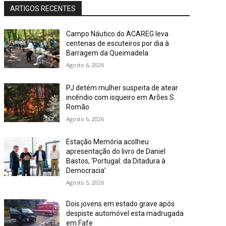
ARTIGOS RECENTES
Campo Náutico do ACAREG leva
centenas de escuteiros por dia à
Barragem da Queimadela
Agosto 6, 2026
PJ detém mulher suspeita de atear
incêndio com isqueiro em Arões S.
Romão
Agosto 6, 2026
Estação Memória acolheu
apresentação do livro de Daniel
Bastos, ‘Portugal: da Ditadura à
Democracia’
Agosto 5, 2026
Dois jovens em estado grave após
despiste automóvel esta madrugada
em Fafe