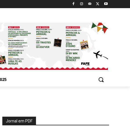
025
Jornal em PDF