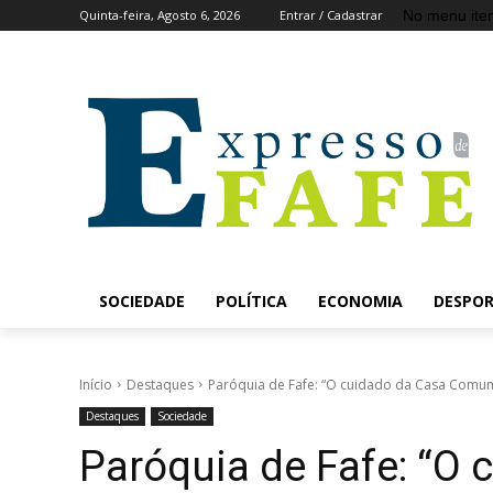
No menu ite
Quinta-feira, Agosto 6, 2026
Entrar / Cadastrar
SOCIEDADE
POLÍTICA
ECONOMIA
DESPO
Início
Destaques
Paróquia de Fafe: “O cuidado da Casa Comum
Destaques
Sociedade
Paróquia de Fafe: “O 