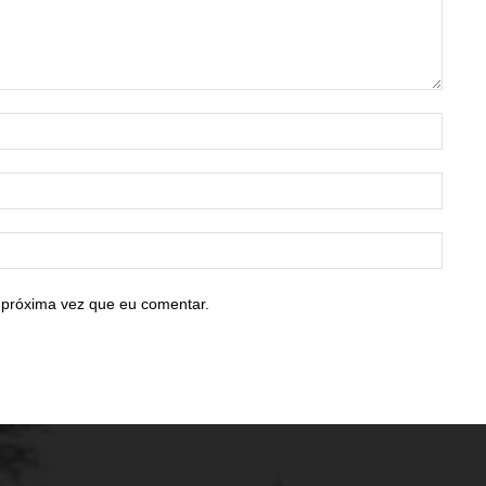
Nome:
E-
mail:*
Site:
 próxima vez que eu comentar.