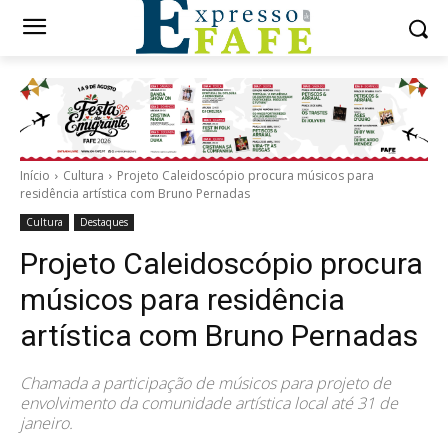
Início
Cultura
Projeto Caleidoscópio procura músicos para
residência artística com Bruno Pernadas
Cultura
Destaques
Projeto Caleidoscópio procura
músicos para residência
artística com Bruno Pernadas
Chamada a participação de músicos para projeto de
envolvimento da comunidade artística local até 31 de
janeiro.