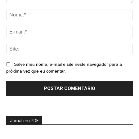
Comentário:
No
E-
mai
Sit
Salve meu nome, e-mail e site neste navegador para a
próxima vez que eu comentar.
Jornal em PDF