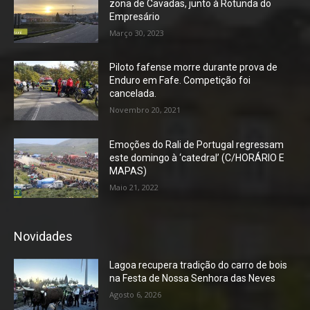
zona de Cavadas, junto à Rotunda do
Empresário
Março 30, 2023
Piloto fafense morre durante prova de
Enduro em Fafe. Competição foi
cancelada.
Novembro 20, 2021
Emoções do Rali de Portugal regressam
este domingo à ‘catedral’ (C/HORÁRIO E
MAPAS)
Maio 21, 2022
Novidades
Lagoa recupera tradição do carro de bois
na Festa de Nossa Senhora das Neves
Agosto 6, 2026