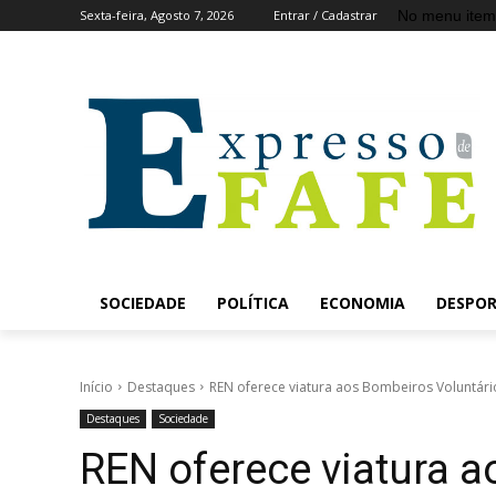
No menu item
Sexta-feira, Agosto 7, 2026
Entrar / Cadastrar
SOCIEDADE
POLÍTICA
ECONOMIA
DESPO
Início
Destaques
REN oferece viatura aos Bombeiros Voluntári
Destaques
Sociedade
REN oferece viatura 