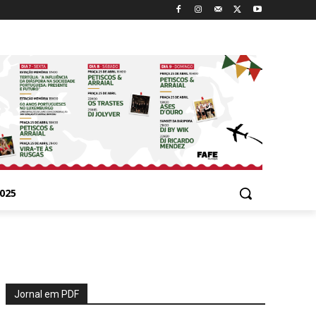
025
Jornal em PDF