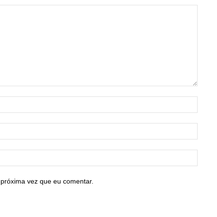
Nome:
E-
mail:*
Site:
 próxima vez que eu comentar.