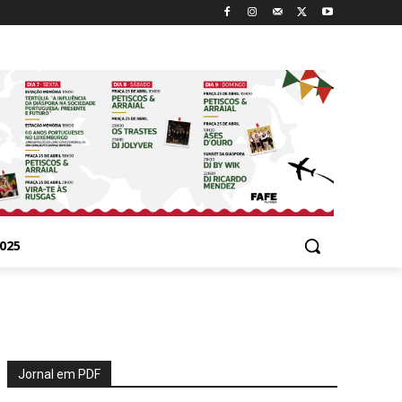
025
Jornal em PDF