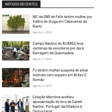
ARTIGOS RECENTES
NIC da GNR de Fafe detém mulher por
tráfico de droga em Cabeceiras de
Basto
Agosto 6, 2026
Campo Náutico do ACAREG leva
centenas de escuteiros por dia à
Barragem da Queimadela
Agosto 6, 2026
PJ detém mulher suspeita de atear
incêndio com isqueiro em Arões S.
Romão
Agosto 6, 2026
Estação Memória acolheu
apresentação do livro de Daniel
Bastos, ‘Portugal: da Ditadura à
Democracia’