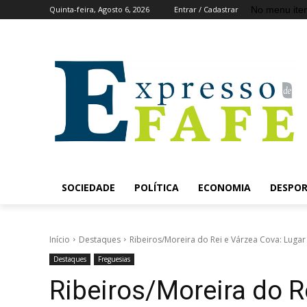
No menu ite
Quinta-feira, Agosto 6, 2026
Entrar / Cadastrar
SOCIEDADE
POLÍTICA
ECONOMIA
DESPO
Início
Destaques
Ribeiros/Moreira do Rei e Várzea Cova: Lugar 
Destaques
Freguesias
Ribeiros/Moreira do R