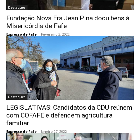
Destaques
Fundação Nova Era Jean Pina doou bens à
Misericórdia de Fafe
Expresso de Fafe
-
Fevereiro 3, 2022
Destaques
LEGISLATIVAS: Candidatos da CDU reúnem
com COFAFE e defendem agricultura
familiar
Expresso de Fafe
-
Janeiro 27, 2022