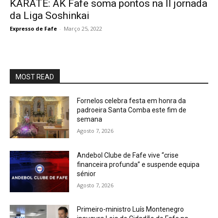
KARATÉ: AK Fafe soma pontos na II jornada
da Liga Soshinkai
Expresso de Fafe
-
Março 25, 2022
MOST READ
Fornelos celebra festa em honra da
padroeira Santa Comba este fim de
semana
Agosto 7, 2026
Andebol Clube de Fafe vive “crise
financeira profunda” e suspende equipa
sénior
Agosto 7, 2026
Primeiro-ministro Luís Montenegro