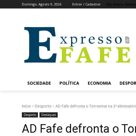
No menu items
Domingo, Agosto 9, 2026
Entrar / Cadastrar
SOCIEDADE
POLÍTICA
ECONOMIA
DESPO
Início
Desporto
AD Fafe defronta o Torreense na 3ª eliminatór
Desporto
Destaques
AD Fafe defronta o To