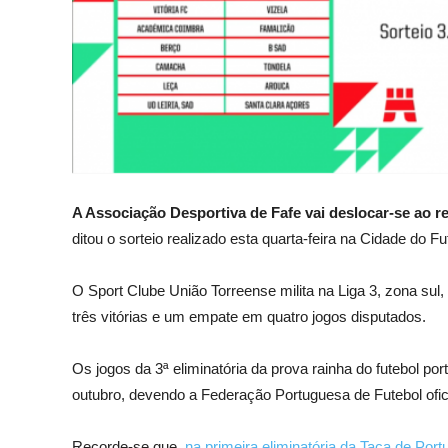
A Associação Desportiva de Fafe vai deslocar-se ao re
ditou o sorteio realizado esta quarta-feira na Cidade do F
O Sport Clube União Torreense milita na Liga 3, zona sul,
três vitórias e um empate em quatro jogos disputados.
Os jogos da 3ª eliminatória da prova rainha do futebol po
outubro, devendo a Federação Portuguesa de Futebol ofici
Recorde-se que,
na primeira eliminatória da Taça de Por