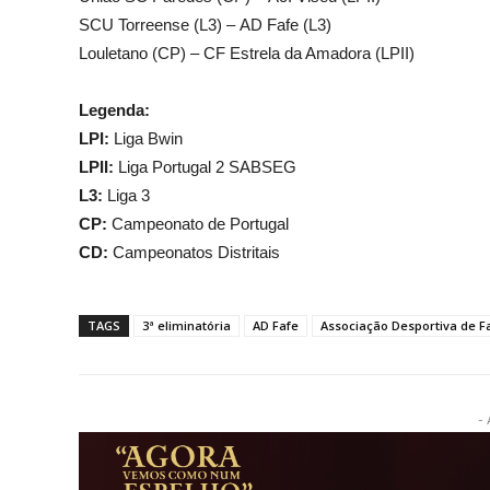
SCU Torreense (L3) – AD Fafe (L3)
Louletano (CP) – CF Estrela da Amadora (LPII)
Legenda:
LPI:
Liga Bwin
LPII:
Liga Portugal 2 SABSEG
L3:
Liga 3
CP:
Campeonato de Portugal
CD:
Campeonatos Distritais
TAGS
3ª eliminatória
AD Fafe
Associação Desportiva de F
- 