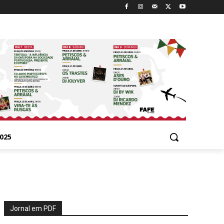
025
Jornal em PDF