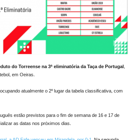
duto do Torreense na 3ª eliminatória da Taça de Portugal
,
utebol, em Oeiras.
 ocupando atualmente o 2º lugar da tabela classificativa, com
rtuguês estão previstos para o fim de semana de 16 e 17 de
alizar as datas nos próximos dias.
tugal, a AD Fafe venceu em Mirandela, por 0-1.
Na segunda