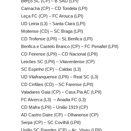
Berço SC (CP) – B SAD (LPI)
Camacha (CP) – CD Tondela (LPI)
Leça FC (CP) – FC Arouca (LPI)
UD Leiria (L3) – Santa Clara (LPI)
Moitense (CD) – SC Braga (LPI)
CD Trofense (LPII) – SL Benfica (LPI)
Benfica e Castelo Branco (CP) – FC Penafiel (LPII)
CD Feirense (LPII) – CD Nacional (LPII)
Leixões SC (LPII) – Vilaverdense (CP)
SC Espinho (CP) – Caldas (L3)
UD Vilafranquense (LPII) – Real SC (L3)
CD Cinfães (CD) – SC Farense (LPII)
Valadares Gaia (CP) – Casa Pia AC (LPII)
FC Alverca (L3) – Anadia FC (L3)
CD Mafra (LPII) – União 1919 (CP)
AD Castro Daire (CP) – Olhanense (CP)
Serpa (CP) – SC Covilhã (LPII)
União SC Paredes (CP) – Ac. Viseu (LPII)