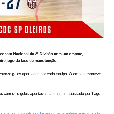
peonato Nacional da 2ª Divisão com um empate,
eiro jogo da fase de manutenção.
catorze golos apontados por cada equipa. O empate manteve-
, com seis golos apontados, apenas ultrapassado por Tiago
a apenas um ponto dos lugares que garantiam acesso à luta