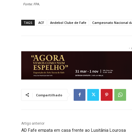
Fonte: FPA.
TAGS
ACF
Andebol Clube de Fafe
Campeonato Nacional da
- 
Compartilhado
Artigo anterior
AD Fafe empata em casa frente ao Lusitânia Lourosa