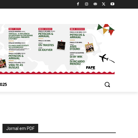
025
Jornal em PDF