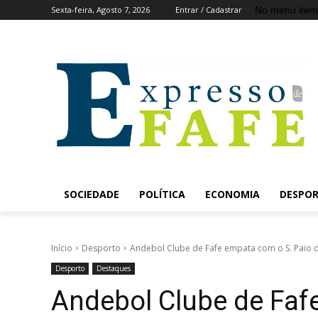
No menu item
Sexta-feira, Agosto 7, 2026
Entrar / Cadastrar
SOCIEDADE
POLÍTICA
ECONOMIA
DESPO
Início
Desporto
Andebol Clube de Fafe empata com o S. Paio de
Desporto
Destaques
Andebol Clube de Faf