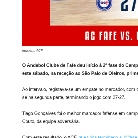
Imagem: ACF
O Andebol Clube de Fafe deu início à 2ª fase do Cam
este sábado, na receção ao São Paio de Oleiros, prim
Ao intervalo, registava-se um empate no marcador, com 
se na segunda parte, terminando o jogo com 27-27.
Tiago Gonçalves foi o melhor marcador fafense em campo
Couto, da equipa adversária.
Com este resultado, o ACF,
que tinha terminado a 1ª fase