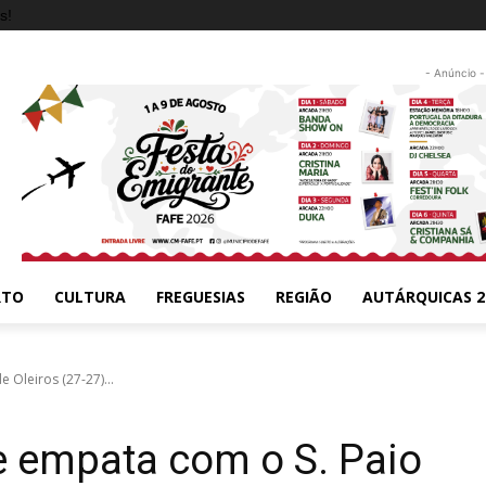
s!
- Anúncio -
RTO
CULTURA
FREGUESIAS
REGIÃO
AUTÁRQUICAS 2
 Oleiros (27-27)...
e empata com o S. Paio