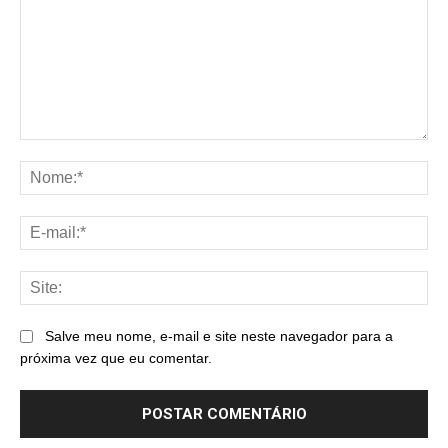
Comentário:
No
E-
mai
Sit
Salve meu nome, e-mail e site neste navegador para a
próxima vez que eu comentar.