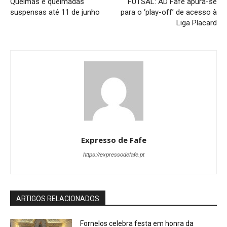
Queimas e queimadas
FUTSAL: AD Fafe apura-se
suspensas até 11 de junho
para o ‘play-off’ de acesso à
Liga Placard
Expresso de Fafe
https://expressodefafe.pt
ARTIGOS RELACIONADOS
Fornelos celebra festa em honra da