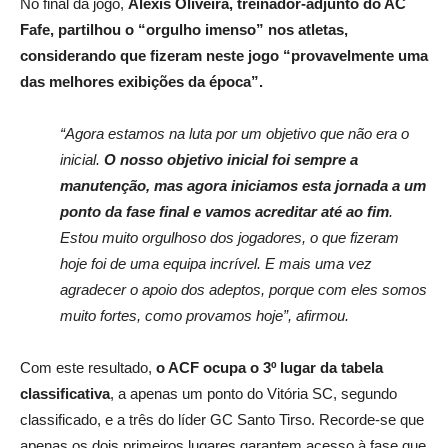
No final da jogo,
Alexis Oliveira, treinador-adjunto do AC
Fafe, partilhou o “orgulho imenso” nos atletas,
considerando que fizeram neste jogo “provavelmente uma
das melhores exibições da época”.
“Agora estamos na luta por um objetivo que não era o
inicial.
O nosso objetivo inicial foi sempre a
manutenção, mas agora iniciamos esta jornada a um
ponto da fase fina
l e
vamos acreditar até ao fim
.
Estou muito orgulhoso dos jogadores, o que fizeram
hoje foi de uma equipa incrível. E mais uma vez
agradecer o apoio dos adeptos, porque com eles somos
muito fortes, como provamos hoje”, afirmou.
Com este resultado,
o ACF ocupa o 3º lugar da tabela
classificativa
, a apenas um ponto do Vitória SC, segundo
classificado, e a três do líder GC Santo Tirso. Recorde-se que
apenas os dois primeiros lugares garantem acesso à fase que