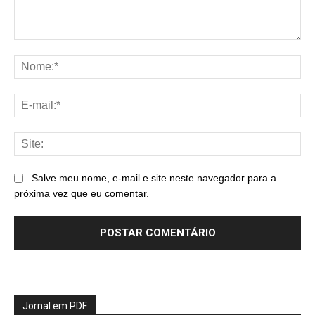
Comentário:
No
E-
mai
Sit
Salve meu nome, e-mail e site neste navegador para a
próxima vez que eu comentar.
Jornal em PDF