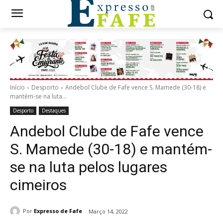
Início
Desporto
Andebol Clube de Fafe vence S. Mamede (30-18) e
mantém-se na luta...
Desporto
Destaques
Andebol Clube de Fafe vence
S. Mamede (30-18) e mantém-
se na luta pelos lugares
cimeiros
Por
Expresso de Fafe
Março 14, 2022