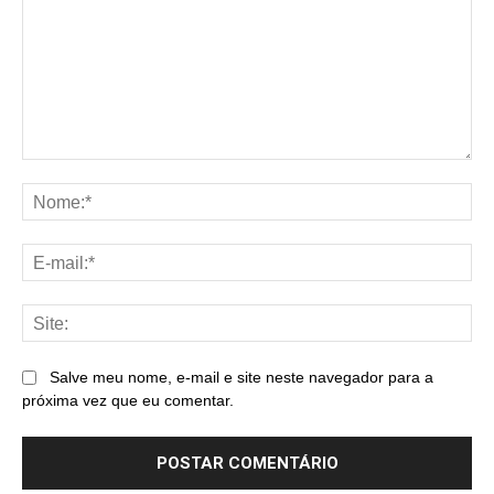
Comentário:
No
E-
mai
Sit
Salve meu nome, e-mail e site neste navegador para a
próxima vez que eu comentar.