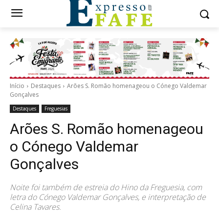
Início
Destaques
Arões S. Romão homenageou o Cónego Valdemar
Gonçalves
Destaques
Freguesias
Arões S. Romão homenageou
o Cónego Valdemar
Gonçalves
Noite foi também de estreia do Hino da Freguesia, com
letra do Cónego Valdemar Gonçalves, e interpretação de
Celina Tavares.