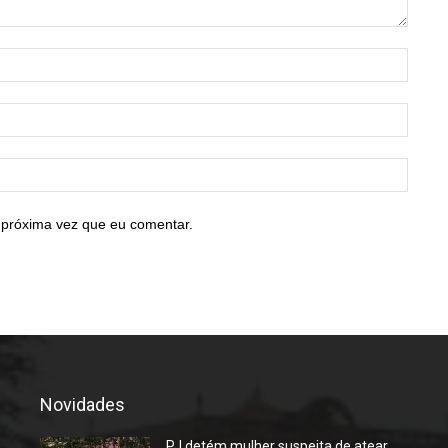
Nome:
E-
mail:*
Site:
 próxima vez que eu comentar.
Novidades
PJ detém mulher suspeita de atear