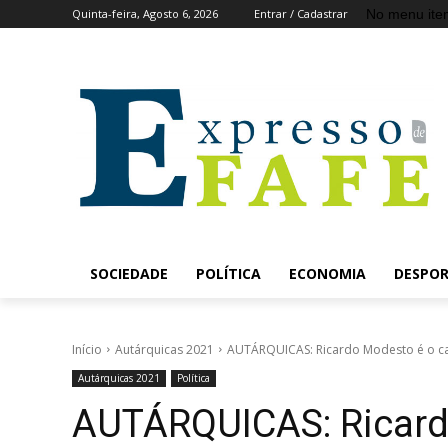
No menu ite
Quinta-feira, Agosto 6, 2026
Entrar / Cadastrar
SOCIEDADE
POLÍTICA
ECONOMIA
DESPO
Início
Autárquicas 2021
AUTÁRQUICAS: Ricardo Modesto é o can
Autárquicas 2021
Política
AUTÁRQUICAS: Ricard