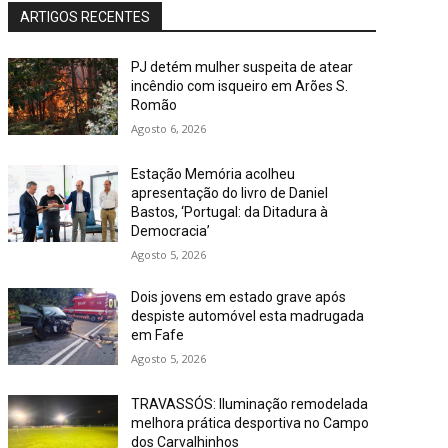
ARTIGOS RECENTES
PJ detém mulher suspeita de atear
incêndio com isqueiro em Arões S.
Romão
Agosto 6, 2026
Estação Memória acolheu
apresentação do livro de Daniel
Bastos, ‘Portugal: da Ditadura à
Democracia’
Agosto 5, 2026
Dois jovens em estado grave após
despiste automóvel esta madrugada
em Fafe
Agosto 5, 2026
TRAVASSÓS: Iluminação remodelada
melhora prática desportiva no Campo
dos Carvalhinhos