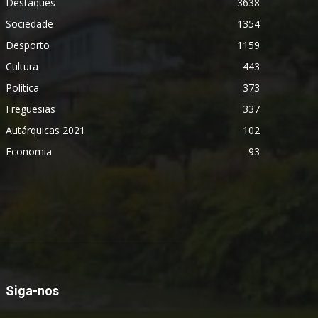
Destaques
3638
Sociedade
1354
Desporto
1159
Cultura
443
Política
373
Freguesias
337
Autárquicas 2021
102
Economia
93
Siga-nos