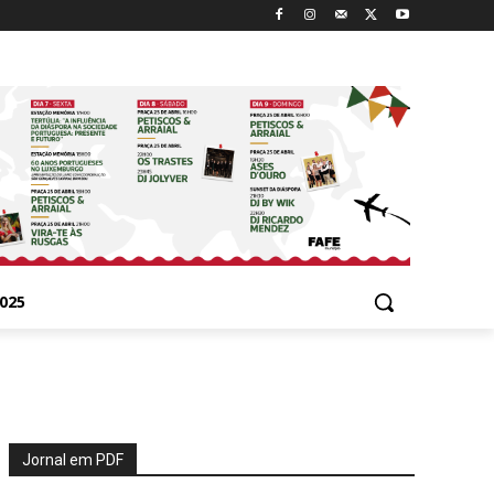
025
Jornal em PDF