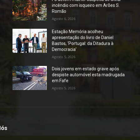
incêndio com isqueiro em Arões S.
Romão
Agosto 6, 2026
Estação Memória acolheu
apresentação do livro de Daniel
Bastos, ‘Portugal: da Ditadura à
Democracia’
Agosto 5, 2026
Dois jovens em estado grave após
despiste automóvel esta madrugada
em Fafe
Agosto 5, 2026
Nós