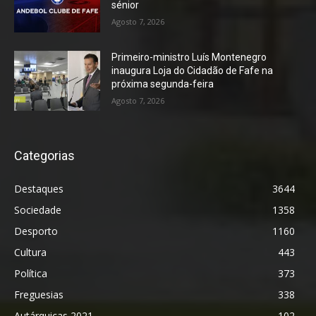
sénior
Agosto 7, 2026
Primeiro-ministro Luís Montenegro
inaugura Loja do Cidadão de Fafe na
próxima segunda-feira
Agosto 7, 2026
Categorias
Destaques
3644
Sociedade
1358
Desporto
1160
Cultura
443
Política
373
Freguesias
338
Autárquicas 2021
102