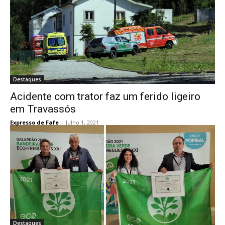
Destaques
Acidente com trator faz um ferido ligeiro
em Travassós
Expresso de Fafe
-
Julho 1, 2021
Destaques