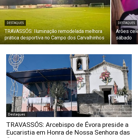
DESTAQUES
DESTAQUES
TRAVASSÓS: Iluminação remodelada melhora
Arões cel
prática desportiva no Campo dos Carvalhinhos
sábado
Destaques
TRAVASSÓS: Arcebispo de Évora preside a
Eucaristia em Honra de Nossa Senhora das