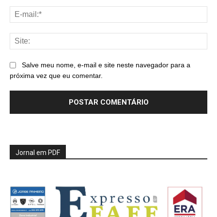
E-
mai
Sit
Salve meu nome, e-mail e site neste navegador para a
próxima vez que eu comentar.
Jornal em PDF