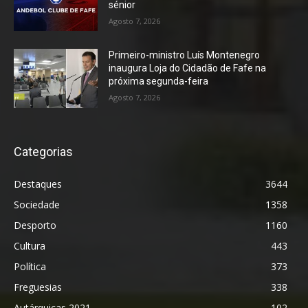
sénior
Agosto 7, 2026
Primeiro-ministro Luís Montenegro
inaugura Loja do Cidadão de Fafe na
próxima segunda-feira
Agosto 7, 2026
Categorias
Destaques
3644
Sociedade
1358
Desporto
1160
Cultura
443
Política
373
Freguesias
338
Autárquicas 2021
102