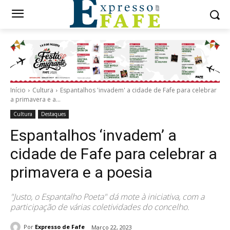
Início
Cultura
Espantalhos 'invadem' a cidade de Fafe para celebrar
a primavera e a...
Cultura
Destaques
Espantalhos ‘invadem’ a
cidade de Fafe para celebrar a
primavera e a poesia
"Justo, o Espantalho Poeta" dá mote à iniciativa, com a
participação de várias coletividades do concelho.
Por
Expresso de Fafe
Março 22, 2023