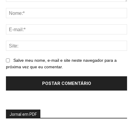
Comentário:
No
E-
mai
Sit
Salve meu nome, e-mail e site neste navegador para a
próxima vez que eu comentar.
Jornal em PDF