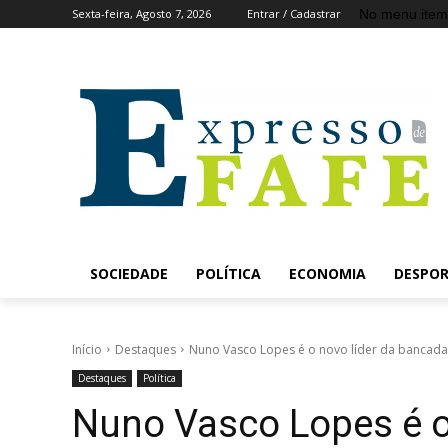
No menu item
Sexta-feira, Agosto 7, 2026
Entrar / Cadastrar
SOCIEDADE
POLÍTICA
ECONOMIA
DESPO
Início
Destaques
Nuno Vasco Lopes é o novo líder da bancada 
Destaques
Política
Nuno Vasco Lopes é o