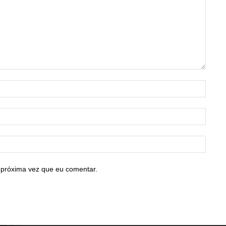
Nome:
E-
mail:*
Site:
 próxima vez que eu comentar.