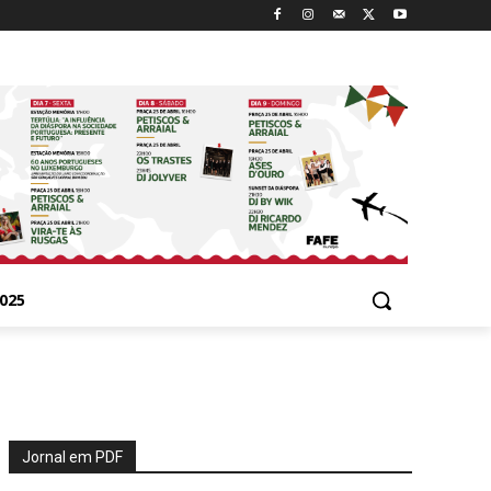
025
Jornal em PDF