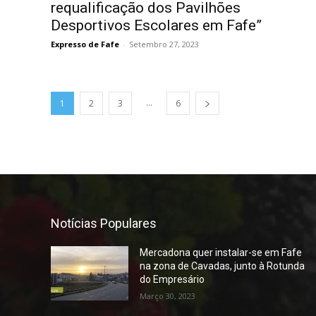
requalificação dos Pavilhões
Desportivos Escolares em Fafe”
Expresso de Fafe
-
Setembro 27, 2023
...
1
2
3
6
Notícias Populares
Mercadona quer instalar-se em Fafe
na zona de Cavadas, junto à Rotunda
do Empresário
Março 30, 2023