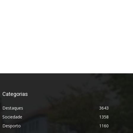
Categorias
Destaques
3643
Sociedade
1358
Desporto
1160