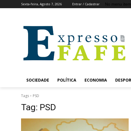
No menu item
Sexta-feira, Agosto 7, 2026
Entrar / Cadastrar
SOCIEDADE
POLÍTICA
ECONOMIA
DESPO
Tags
PSD
Tag:
PSD