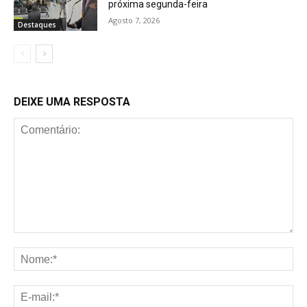
próxima segunda-feira
Agosto 7, 2026
Destaques
DEIXE UMA RESPOSTA
Comentário:
No
E-
mai