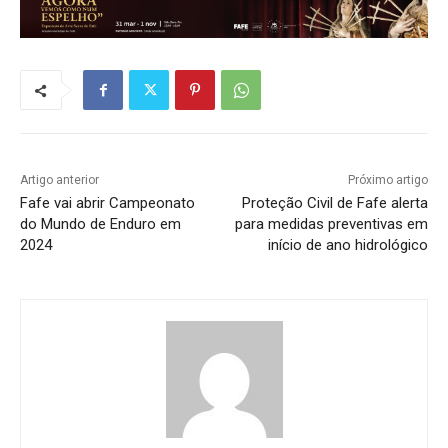
Artigo anterior
Próximo artigo
Fafe vai abrir Campeonato
Proteção Civil de Fafe alerta
do Mundo de Enduro em
para medidas preventivas em
2024
início de ano hidrológico