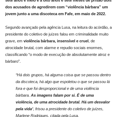
sete anos e meio e a oito anos e sete meses de prisão dois
dos acusados de agredirem com “violência bárbara” um
jovem junto a uma discoteca em Fafe, em maio de 2022.
Segundo avançado pela agência Lusa, na leitura do acórdão, a
presidente do coletivo de juízes falou em criminalidade muito
grave, em
violência bárbara, insensível e cruel
, de
atrocidade brutal, com alarme e repudio sociais enormes,
classificando “o modo de execução de absolutamente atroz e
bárbaro”.
“Há dois grupos, há alguma coisa que se passou dentro
da discoteca, há algo que espoletou o que se passou lá
fora e que foi desproporcional e de uma violência
bárbara.
As imagens falam por si. É de uma
violência, de uma atrocidade brutal.
Há um desvalor
pela vida
“, frisou a presidente do coletivo de juízes,
Marlene Rodrigues, citada pela Lusa.