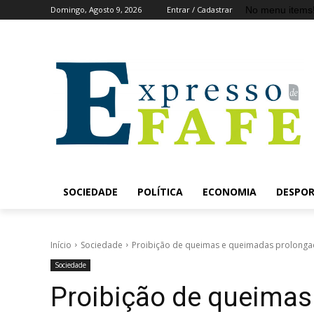
No menu items
Domingo, Agosto 9, 2026
Entrar / Cadastrar
SOCIEDADE
POLÍTICA
ECONOMIA
DESPO
Início
Sociedade
Proibição de queimas e queimadas prolongad
Sociedade
Proibição de queima