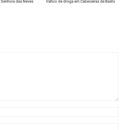
a Senhora das Neves
tráfico de droga em Cabeceiras de Basto
Nome:
E-