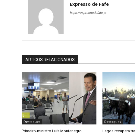
Expresso de Fafe
https://expressodefafe.pt
ARTIGOS RELACIONADOS
Destaques
Destaques
Primeiro-ministro Luís Montenegro
Lagoa recupera tr