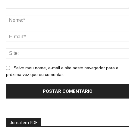
Comentário:
No
E-
mai
Sit
Salve meu nome, e-mail e site neste navegador para a
próxima vez que eu comentar.
Jornal em PDF