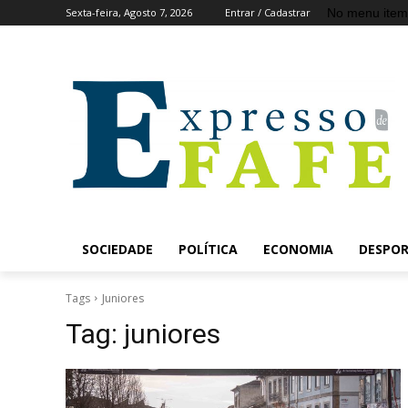
No menu item
Sexta-feira, Agosto 7, 2026
Entrar / Cadastrar
SOCIEDADE
POLÍTICA
ECONOMIA
DESPO
Tags
Juniores
Tag:
juniores