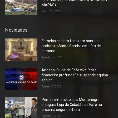
este domingo à ‘catedral’ (C/HORÁRIO E
MAPAS)
Maio 21, 2022
Novidades
Fornelos celebra festa em honra da
padroeira Santa Comba este fim de
semana
Agosto 7, 2026
Andebol Clube de Fafe vive “crise
financeira profunda” e suspende equipa
sénior
Agosto 7, 2026
Primeiro-ministro Luís Montenegro
inaugura Loja do Cidadão de Fafe na
próxima segunda-feira
Agosto 7, 2026