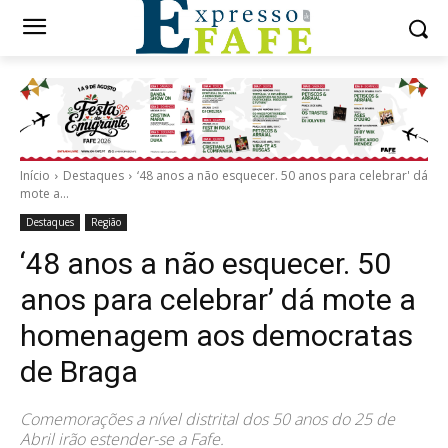
Início
Destaques
‘48 anos a não esquecer. 50 anos para celebrar' dá
mote a...
Destaques
Região
‘48 anos a não esquecer. 50
anos para celebrar’ dá mote a
homenagem aos democratas
de Braga
Comemorações a nível distrital dos 50 anos do 25 de
Abril irão estender-se a Fafe.