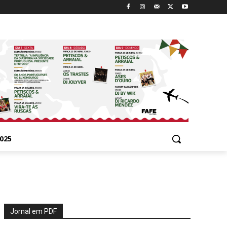
025
Jornal em PDF