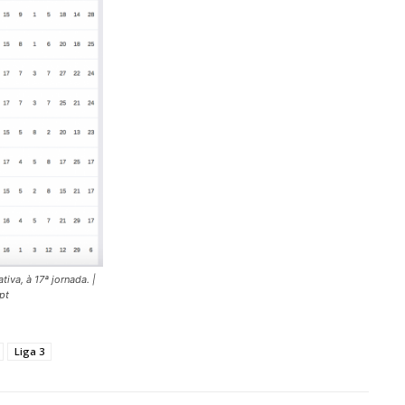
tiva, à 17ª jornada. |
pt
Liga 3