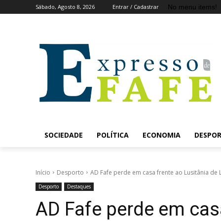
No menu items!
Sábado, Agosto 8, 2026
Entrar / Cadastrar
SOCIEDADE
POLÍTICA
ECONOMIA
DESPO
Início
Desporto
AD Fafe perde em casa frente ao Lusitânia de Lo
Desporto
Destaques
AD Fafe perde em casa