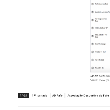
Tabela classifica
Fonte: www.fpf.
TAGS
17ª jornada
AD Fafe
Associação Desportiva de Fafe