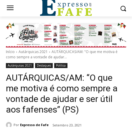
Início
Autárquicas 2021
AUTÁRQUICAS/AM: "O que me motiva é
como sempre a vontade de ajudar...
Autárquicas 2021
Destaques
Política
AUTÁRQUICAS/AM: “O que
me motiva é como sempre a
vontade de ajudar e ser útil
aos fafenses” (PS)
Por
Expresso de Fafe
Setembro 23, 2021