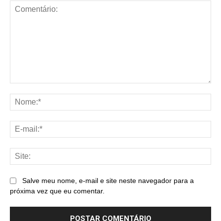
Comentário:
No
E-
mai
Sit
Salve meu nome, e-mail e site neste navegador para a
próxima vez que eu comentar.