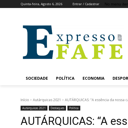
No menu ite
Quinta-feira, Agosto 6, 2026
Entrar / Cadastrar
SOCIEDADE
POLÍTICA
ECONOMIA
DESPO
Início
Autárquicas 2021
AUTÁRQUICAS: "A essência da nossa ca
Autárquicas 2021
Destaques
Política
AUTÁRQUICAS: “A ess