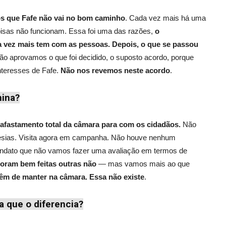
 que Fafe não vai no bom caminho
. Cada vez mais há uma
oisas não funcionam. Essa foi uma das razões,
o
 vez mais tem com as pessoas. Depois,
o que se passou
 não aprovamos o que foi decidido, o suposto acordo, porque
nteresses de Fafe.
Não nos revemos neste acordo
.
mina?
afastamento total da câmara para com os cidadãos.
Não
guesias. Visita agora em campanha. Não houve nenhum
ndato que não vamos fazer uma avaliação em termos de
foram bem feitas outras não
— mas vamos mais ao que
têm de manter na câmara. Essa não existe
.
a que o diferencia?