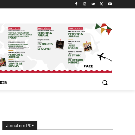
025
Jornal em PDF