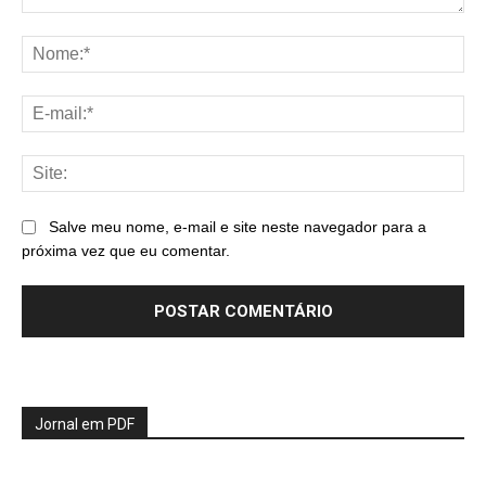
Comentário:
No
E-
mai
Sit
Salve meu nome, e-mail e site neste navegador para a
próxima vez que eu comentar.
Jornal em PDF