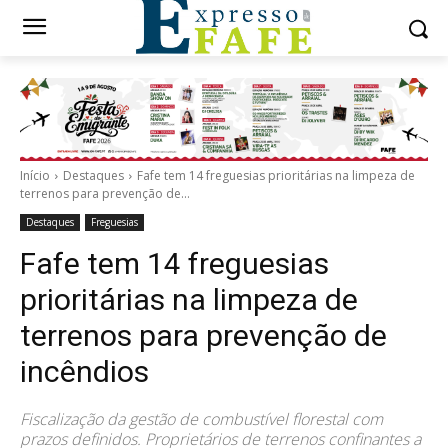
Início
Destaques
Fafe tem 14 freguesias prioritárias na limpeza de
terrenos para prevenção de...
Destaques
Freguesias
Fafe tem 14 freguesias
prioritárias na limpeza de
terrenos para prevenção de
incêndios
Fiscalização da gestão de combustível florestal com
prazos definidos. Proprietários de terrenos confinantes a