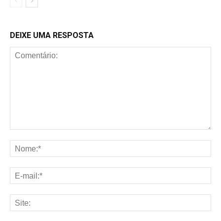
DEIXE UMA RESPOSTA
Comentário:
No
E-
mai
Sit