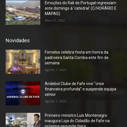
Emoções do Rali de Portugal regressam
este domingo à ‘catedral’ (C/HORÁRIO E
MAPAS)
Maio 21, 2022
Novidades
Fornelos celebra festa em honra da
padroeira Santa Comba este fim de
semana
Agosto 7, 2026
Andebol Clube de Fafe vive “crise
financeira profunda” e suspende equipa
sénior
Agosto 7, 2026
Primeiro-ministro Luís Montenegro
inaugura Loja do Cidadão de Fafe na
próxima segunda-feira