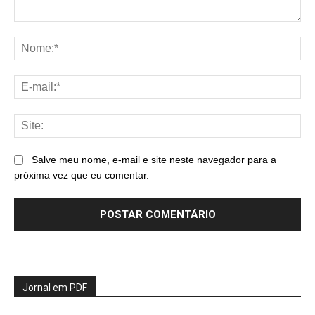
Comentário:
No
E-
mai
Sit
Salve meu nome, e-mail e site neste navegador para a
próxima vez que eu comentar.
Jornal em PDF