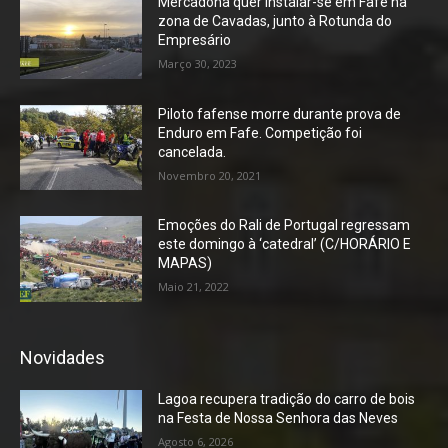
Mercadona quer instalar-se em Fafe na
zona de Cavadas, junto à Rotunda do
Empresário
Março 30, 2023
Piloto fafense morre durante prova de
Enduro em Fafe. Competição foi
cancelada.
Novembro 20, 2021
Emoções do Rali de Portugal regressam
este domingo à ‘catedral’ (C/HORÁRIO E
MAPAS)
Maio 21, 2022
Novidades
Lagoa recupera tradição do carro de bois
na Festa de Nossa Senhora das Neves
Agosto 6, 2026