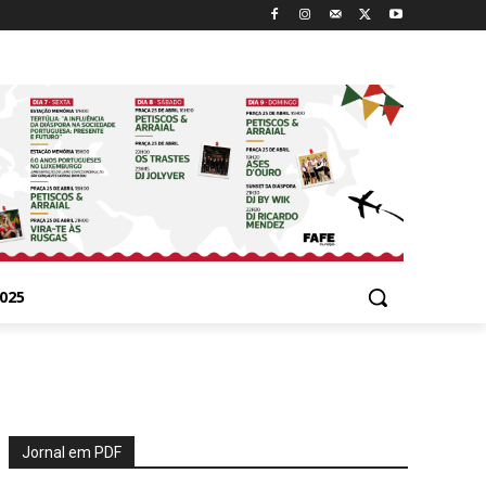
025
Jornal em PDF