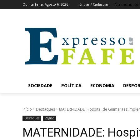
No menu ite
Quinta-feira, Agosto 6, 2026
Entrar / Cadastrar
SOCIEDADE
POLÍTICA
ECONOMIA
DESPO
Início
Destaques
MATERNIDADE: Hospital de Guimarães implem
Destaques
Região
MATERNIDADE: Hospit