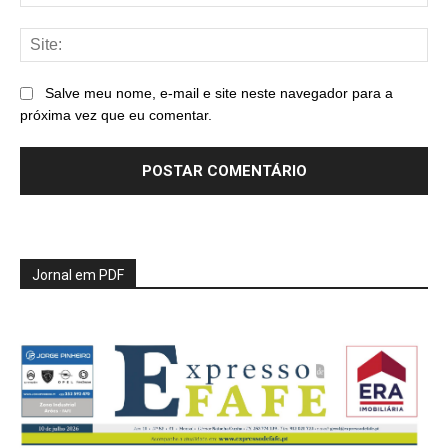
mai
Sit
Salve meu nome, e-mail e site neste navegador para a
próxima vez que eu comentar.
Jornal em PDF