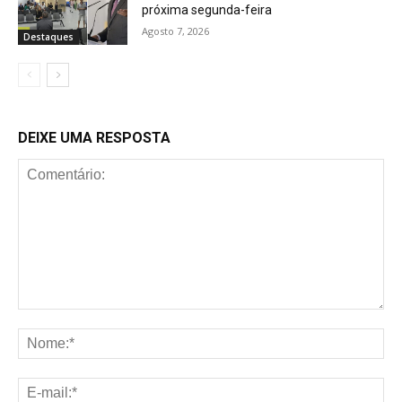
próxima segunda-feira
Agosto 7, 2026
Destaques
DEIXE UMA RESPOSTA
Comentário:
No
E-