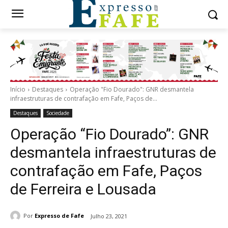
Início
Destaques
Operação "Fio Dourado": GNR desmantela
infraestruturas de contrafação em Fafe, Paços de...
Destaques
Sociedade
Operação “Fio Dourado”: GNR
desmantela infraestruturas de
contrafação em Fafe, Paços
de Ferreira e Lousada
Por
Expresso de Fafe
Julho 23, 2021