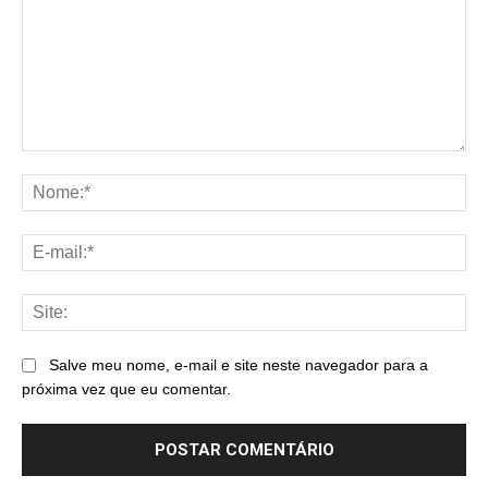
Comentário:
No
E-
mai
Sit
Salve meu nome, e-mail e site neste navegador para a
próxima vez que eu comentar.