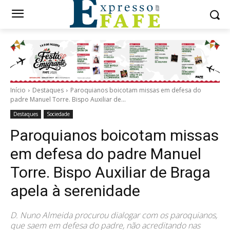
Início
Destaques
Paroquianos boicotam missas em defesa do
padre Manuel Torre. Bispo Auxiliar de...
Destaques
Sociedade
Paroquianos boicotam missas
em defesa do padre Manuel
Torre. Bispo Auxiliar de Braga
apela à serenidade
D. Nuno Almeida procurou dialogar com os paroquianos,
que saem em defesa do padre, não acreditando nas