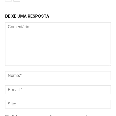
DEIXE UMA RESPOSTA
Comentário:
No
E-
mai
Sit