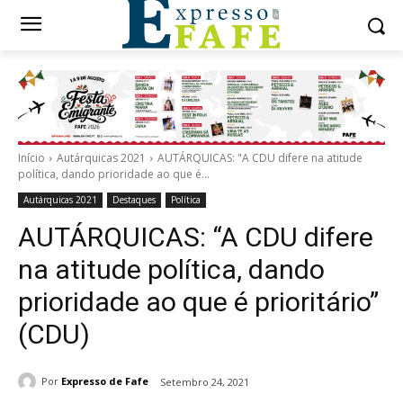
Início
Autárquicas 2021
AUTÁRQUICAS: "A CDU difere na atitude
política, dando prioridade ao que é...
Autárquicas 2021
Destaques
Política
AUTÁRQUICAS: “A CDU difere
na atitude política, dando
prioridade ao que é prioritário”
(CDU)
Por
Expresso de Fafe
Setembro 24, 2021