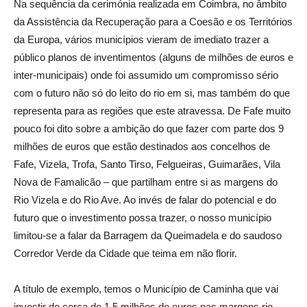
Na sequência da cerimónia realizada em Coimbra, no âmbito
da Assistência da Recuperação para a Coesão e os Territórios
da Europa, vários municípios vieram de imediato trazer a
público planos de inventimentos (alguns de milhões de euros e
inter-municipais) onde foi assumido um compromisso sério
com o futuro não só do leito do rio em si, mas também do que
representa para as regiões que este atravessa. De Fafe muito
pouco foi dito sobre a ambição do que fazer com parte dos 9
milhões de euros que estão destinados aos concelhos de
Fafe, Vizela, Trofa, Santo Tirso, Felgueiras, Guimarães, Vila
Nova de Famalicão – que partilham entre si as margens do
Rio Vizela e do Rio Ave. Ao invés de falar do potencial e do
futuro que o investimento possa trazer, o nosso município
limitou-se a falar da Barragem da Queimadela e do saudoso
Corredor Verde da Cidade que teima em não florir.
A título de exemplo, temos o Município de Caminha que vai
investir de cerca de 1.5 milhões de euros nas margens rio