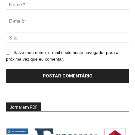
No
E-
mai
Sit
Salve meu nome, e-mail e site neste navegador para a
próxima vez que eu comentar.
Jornal em PDF