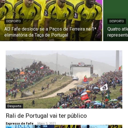
DESPORTO
DESPORTO
AD Fafe desloca-se a Paços de Ferreira na 1ª
Quatro at
eliminatória da Taça de Portugal
represent
Desporto
Rali de Portugal vai ter público
Expresso de Fafe
-
Maio 5, 2021