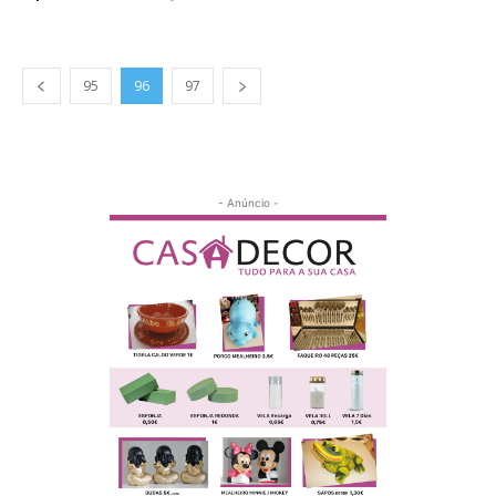
95
96
97
- Anúncio -