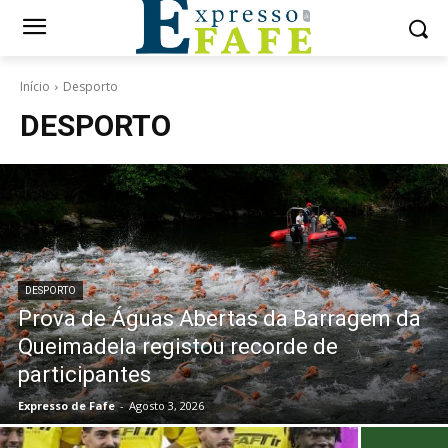
Início
Desporto
DESPORTO
DESPORTO
Prova de Águas Abertas da Barragem da
Queimadela registou recorde de
participantes
Expresso de Fafe
-
Agosto 3, 2026