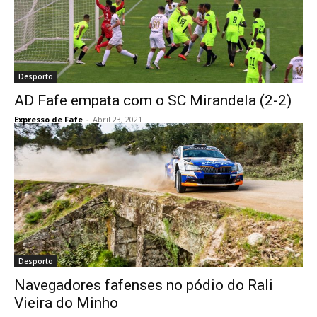
Desporto
AD Fafe empata com o SC Mirandela (2-2)
Expresso de Fafe
-
Abril 23, 2021
Desporto
Navegadores fafenses no pódio do Rali
Vieira do Minho