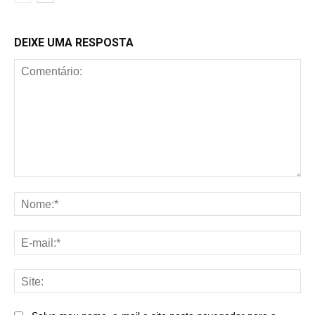
DEIXE UMA RESPOSTA
Comentário:
No
E-
mai
Sit