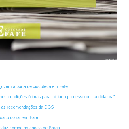
 jovem à porta de discoteca em Fafe
os condições ótimas para iniciar o processo de candidatura”
eça as recomendações da DGS
alto do rali em Fafe
roduzir droga na cadeia de Braga