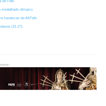
a de Fafe
m medalhado olímpico
ens karatecas da AKFafe
itanos (31-27)
Anúncio -