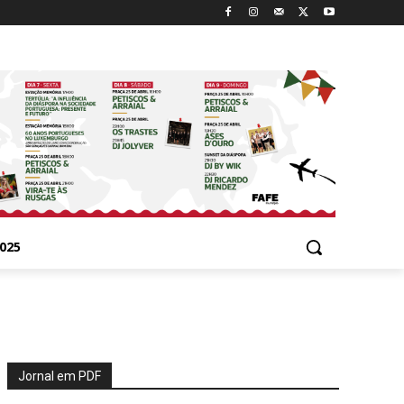
025
Jornal em PDF