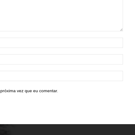
Nome:
E-
mail:*
Site:
 próxima vez que eu comentar.