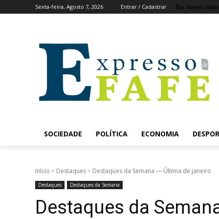
No menu item
Sexta-feira, Agosto 7, 2026
Entrar / Cadastrar
SOCIEDADE
POLÍTICA
ECONOMIA
DESPO
Início
Destaques
Destaques da Semana — Última de janeiro
Destaques
Destaques da Semana
Destaques da Semana 