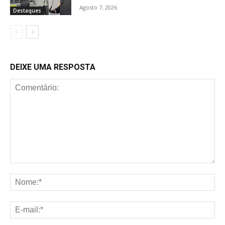
Agosto 7, 2026
Destaques
DEIXE UMA RESPOSTA
Comentário:
No
E-
mai