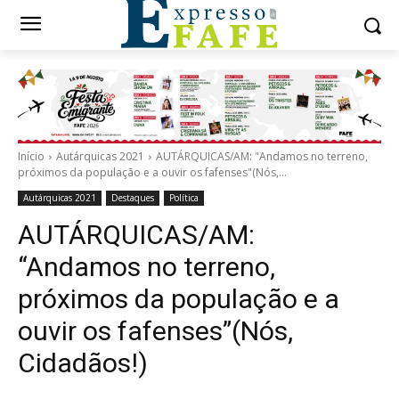
Início
Autárquicas 2021
AUTÁRQUICAS/AM: "Andamos no terreno,
próximos da população e a ouvir os fafenses"(Nós,...
Autárquicas 2021
Destaques
Política
AUTÁRQUICAS/AM:
“Andamos no terreno,
próximos da população e a
ouvir os fafenses”(Nós,
Cidadãos!)